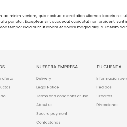
 ad minim veniam, quis nostrud exercitation ullamco laboris nisi 
nulla pariatur. Excepteur sint occaecat cupidatat non proident, sunt 
iusmod tempor incididunt ut labore et dolore magna aliqua. Ut enim a
OS
NUESTRA EMPRESA
TU CUENTA
 oferta
Delivery
Información per
uctos
Legal Notice
Pedidos
ido
Terms and conditions of use
Créditos
About us
Direcciones
Secure payment
Contáctanos