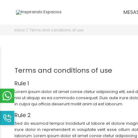
MESA
Inicio
Terms and conditions of use
Terms and conditions of use
Rule 1
Lorem ipsum dolor sit amet conse ctetur adipisicing elit, sed
nisi ut aliquip ex ea commodo consequat. Duis aute irure dolor
in culpa qui officia deserunt mollit anim id est laborum.
Rule 2
Sed do eiusmod tempor incididunt ut labore et dolore magna 
irure dolor in reprehenderit in voluptate velit esse cillum do
laborum. Lorem ipsum dolor sit amet conse ctetur adipisicing