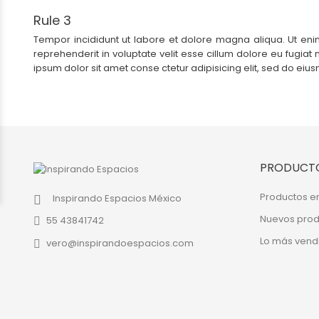
Rule 3
Tempor incididunt ut labore et dolore magna aliqua. Ut enim
reprehenderit in voluptate velit esse cillum dolore eu fugiat 
ipsum dolor sit amet conse ctetur adipisicing elit, sed do e
PRODUCT
Productos en
Inspirando Espacios
México
Nuevos prod
55 43841742
Lo más vend
vero@inspirandoespacios.com