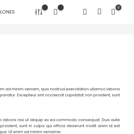
0
LLONES
nim ad minim veniam, quis nostrud exercitation ullamco laboris
 pariatur. Excepteur sint occaecat cupidatat non proident, sunt
o laboris nisi ut aliquip ex ea commodo consequat. Duis aute
proident, sunt in culpa qui officia deserunt mollit anim id est
liqua. Ut enim ad minim veniamю