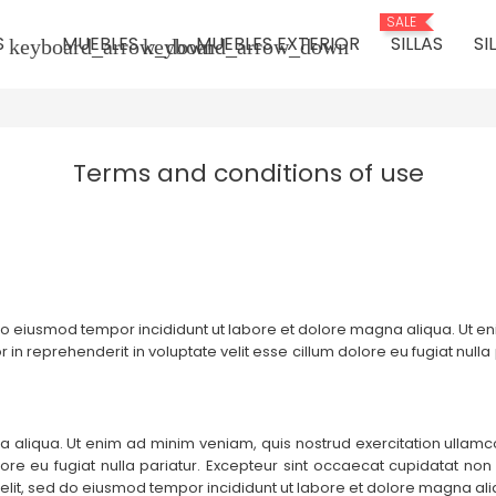
SALE
S
MUEBLES
MUEBLES EXTERIOR
SILLAS
SI
keyboard_arrow_down
keyboard_arrow_down
Terms and conditions of use
 do eiusmod tempor incididunt ut labore et dolore magna aliqua. Ut e
 in reprehenderit in voluptate velit esse cillum dolore eu fugiat nulla
aliqua. Ut enim ad minim veniam, quis nostrud exercitation ullamc
lore eu fugiat nulla pariatur. Excepteur sint occaecat cupidatat non 
 elit, sed do eiusmod tempor incididunt ut labore et dolore magna a