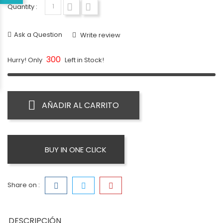
Quantity :
Ask a Question
Write review
300
Hurry! Only
Left in Stock!
AÑADIR AL CARRITO
BUY IN ONE CLICK
Share on :
DESCRIPCIÓN