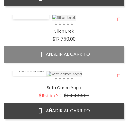
VISTA RÁPIDA
Sillon Brek
Precio
$17,750.00
AÑADIR AL CARRITO
VISTA RÁPIDA
Sofa Cama Yoga
Precio
Precio
$19,555.20
$24,444.00
base
AÑADIR AL CARRITO
VISTA RÁPIDA