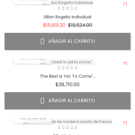
Sillon Rogelio Individual
Precio
Precio
$15,619.20
$19,524.00
base
AÑADIR AL CARRITO
VISTA RÁPIDA
The Best Is Yet To Come'...
Precio
$28,710.00
AÑADIR AL CARRITO
VISTA RÁPIDA