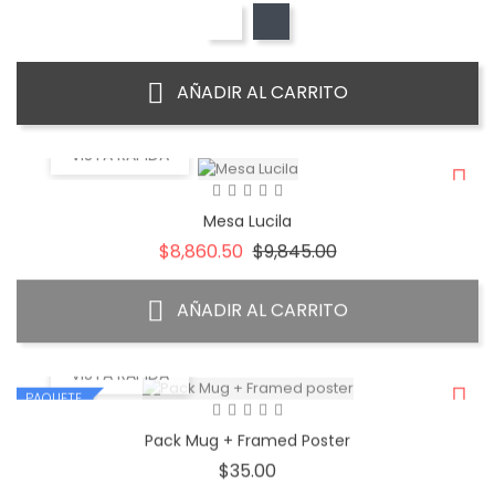
AÑADIR AL CARRITO
VISTA RÁPIDA
Mesa Lucila
Precio
Precio
$8,860.50
$9,845.00
base
AÑADIR AL CARRITO
VISTA RÁPIDA
PAQUETE
Pack Mug + Framed Poster
Precio
$35.00